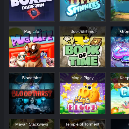
Pug Life
Book of Time
Gron
Bloodthirst
Magic Piggy
Keep
Mayan Stackways
Temple of Torment