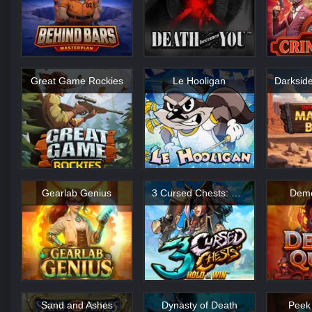
Great Game Rockies
Le Hooligan
Gearlab Genius
3 Cursed Chests: Hold & Win
Dem
Sand and Ashes
Dynasty of Death
Peek