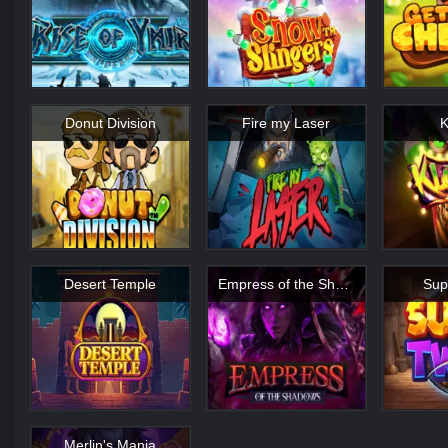
Donut Division
Fire my Laser
K
Desert Temple
Empress of the Shadows
Sup
Merlin's Mania