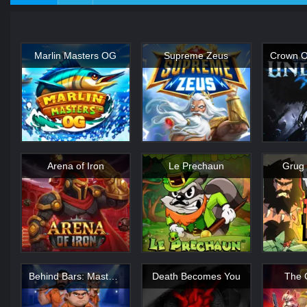
Marlin Masters OG
Supreme Zeus
Arena of Iron
Le Prechaun
Grug 
Behind Bars: Masterplan
Death Becomes You
The 