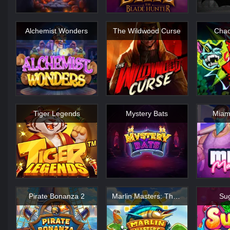
Alchemist Wonders
The Wildwood Curse
Chao
Tiger Legends
Mystery Bats
Miam
Pirate Bonanza 2
Marlin Masters: The Big Haul
Sug