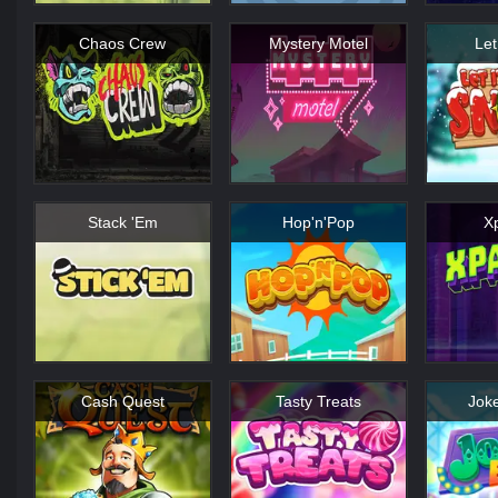
Chaos Crew
Mystery Motel
Let
Stack 'Em
Hop'n'Pop
X
Cash Quest
Tasty Treats
Jok