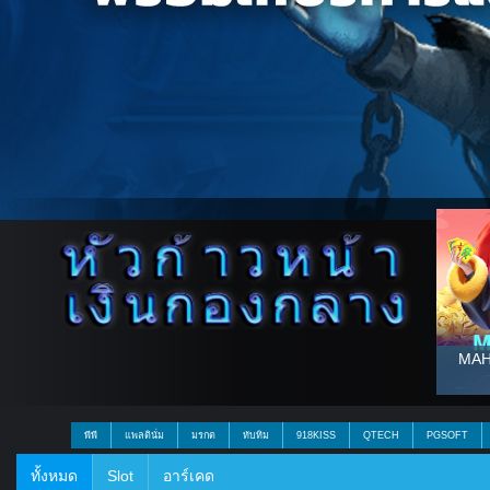
MAH
พีพี
แพลตินั่ม
มรกต
ทับทิม
918KISS
QTECH
PGSOFT
ทั้งหมด
Slot
อาร์เคด