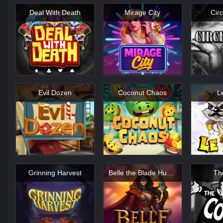
Deal With Death
Mirage City
Circ
Evil Dozen
Coconut Chaos
L
Grinning Harvest
Belle the Blade Hunter
Th