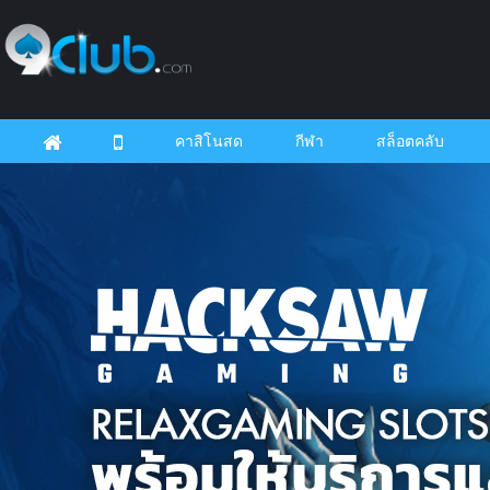
คาสิโนสด
กีฬา
สล็อตคลับ