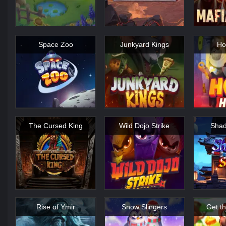
Space Zoo
Junkyard Kings
Ho
The Cursed King
Wild Dojo Strike
Shad
Rise of Ymir
Snow Slingers
Get t