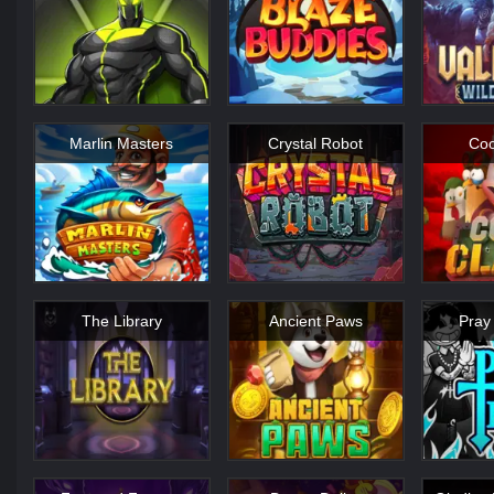
Marlin Masters
Crystal Robot
Coo
The Library
Ancient Paws
Pray