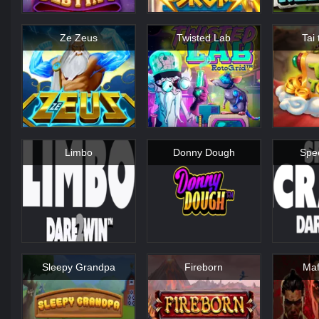
Ze Zeus
Twisted Lab
Tai
Limbo
Donny Dough
Spe
Sleepy Grandpa
Fireborn
Maf