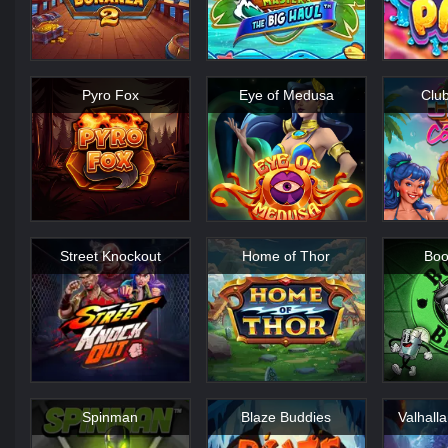
Pyro Fox
Eye of Medusa
Clu
Street Knockout
Home of Thor
Boo
Spinman
Blaze Buddies
Valhalla