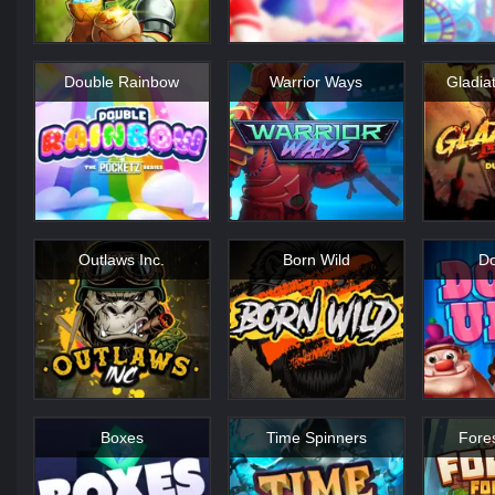
Double Rainbow
Warrior Ways
Gladia
Outlaws Inc.
Born Wild
Do
Boxes
Time Spinners
Fore