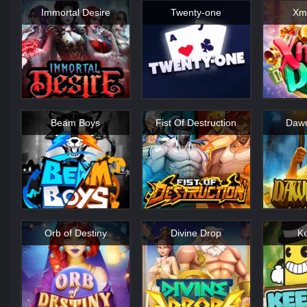
Immortal Desire
Twenty-one
Xm
Beam Boys
Fist Of Destruction
Dawn
Orb of Destiny
Divine Drop
K