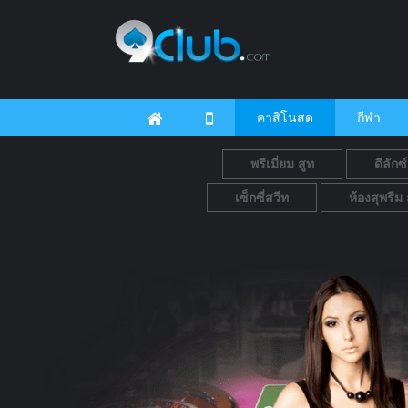
คาสิโนสด
กีฬา
พรีเมี่ยม สูท
ดีลักซ์
เซ็กซี่สวีท
ห้องสุพรีม 