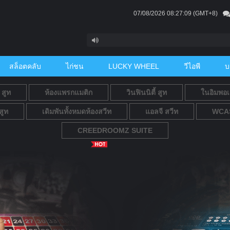
07/08/2026 08:27:10
(GMT+8)
สล็อตคลับ
ไก่ชน
LUCKY WHEEL
วีไอพี
บ
 สูท
ห้องแพรกแมติก
วินฟินนิตี้ สูท
ในอิมพอเ
สูท
เดิมพันทั้งหมดห้องสวีท
แอลจี สวีท
WCAS
CREEDROOMZ SUITE