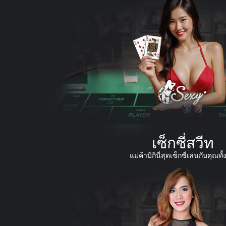
เซ็กซี่สวีท
แม่ค้าบิกินี่สุดเซ็กซี่เล่นกับคุณทั้