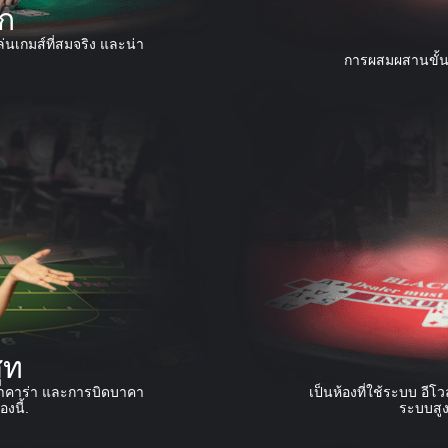
ก
เกมส์ที่สมจริง และน่า
การผสมผสานขั้น
ูท
 บาคาร่า และการบิดบาคา
เป็นห้องที่ใช้ระบบ อีโ
งนี้.
ระบบสูง