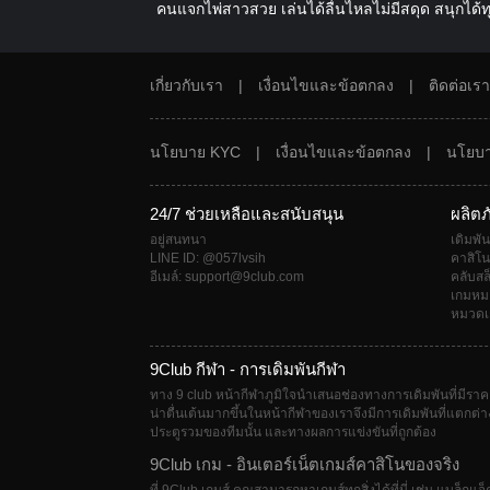
คนแจกไพ่สาวสวย เล่นได้ลื่นไหลไม่มีสดุด สนุกได้ท
เกี่ยวกับเรา
|
เงื่อนไขและข้อตกลง
|
ติดต่อเรา
นโยบาย KYC
|
เงื่อนไขและข้อตกลง
|
นโยบา
24/7 ช่วยเหลือและสนับสนุน
ผลิตภ
อยู่สนทนา
เดิมพั
LINE ID: @057lvsih
คาสิโ
อีเมล์: support@9club.com
คลับสล
เกมหม
หมวดเ
9Club กีฬา - การเดิมพันกีฬา
ทาง 9 club หน้ากีฬาภูมิใจนำเสนอช่องทางการเดิมพันที่มีราคา
น่าตื่นเต้นมากขึ้นในหน้ากีฬาของเราจึงมีการเดิมพันที่แตกต่าง
ประตูรวมของทีมนั้น และทางผลการแข่งขันที่ถูกต้อง
9Club เกม - อินเตอร์เน็ตเกมส์คาสิโนของจริง