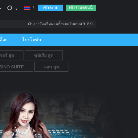
เข้าระบบ
เข้าร่วมตอนนี้
เงินรางวัลแจ็คพอตทั้งหมดในเกมส์ 918Kiss, Mega888 จะไม่มีการจ่ายเงินรางวัลจาก
ล็อก
โปรโมชั่น
รอร์ สูท
ซูพิเรีย สูท
INO SUITE
ออน สูท