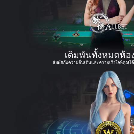
เดิมพันทั้งหมดห้อ
สัมผัสกับความตื่นเต้นและความเร้าใจที่คุณได้